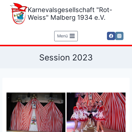
Zum
Karnevalsgesellschaft "Rot-
Inhalt
springen
Weiss" Malberg 1934 e.V.
Menü
Session 2023