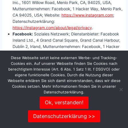
Inc., 1601 Willow Road, Menlo Park, CA, 94025, USA,
Mutterunternehmen: Facebook, 1 Hacker Way, Menlo Park,
CA 94025, USA; Website:
https://www.instagram.com
;
Datenschutzerklärung:
https://instagram.com/about/legal/privacy
.
Facebook:
Soziales Netzwerk; Dienstanbieter: Facebook
Ireland Ltd., 4 Grand Canal Square, Grand Canal Harbour,
Dublin 2, Irland, Mutterunternehmen: Facebook, 1 Hacker
Way, Menlo Park, CA 94025, USA; Website:
Diese Webseite setzt keine externen Werbe- und Tracking-
https://www.facebook.com
; Datenschutzerklärung:
Cookies ein. Auf unserer Webseite finden Sie Cookies nach
https://www.facebook.com/about/privacy
;
berechtigtem Interesse (Art. 6 Abs. 1 Satz 1 lit. f DSGVO) oder
Widerspruchsmöglichkeit (Opt-Out): Einstellungen für
eigene funktionelle Cookies. Durch die Nutzung dieser
Werbeanzeigen:
https://www.facebook.com/settings?
Webseite erklären Sie sich damit einverstanden, dass wir diese
tab=ads
.
Cookies setzen. Mehr Informationen finden Sie in unserer
YouTube:
Soziales Netzwerk und Videoplattform;
Datenschutzerklärung.
Dienstanbieter: Google Ireland Limited, Gordon House,
Ok, verstanden!
Barrow Street, Dublin 4, Irland, Mutterunternehmen: Google
LLC, 1600 Amphitheatre Parkway, Mountain View, CA
Datenschutzerklärung >>
94043, USA; Datenschutzerklärung:
https://policies.google.com/privacy
;